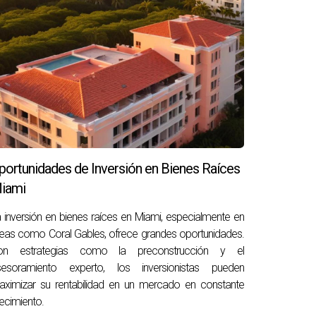
ractivo, un mercado inmobiliario floreciente y
erfecto para hacerlo. No solo estarás
 dudes más y da el paso hacia tu nueva vida en
portunidades de Inversión en Bienes Raíces
iami
 inversión en bienes raíces en Miami, especialmente en
cios.
eas como Coral Gables, ofrece grandes oportunidades.
on estrategias como la preconstrucción y el
sesoramiento experto, los inversionistas pueden
ximizar su rentabilidad en un mercado en constante
s y otros costos asociados.
ecimiento.