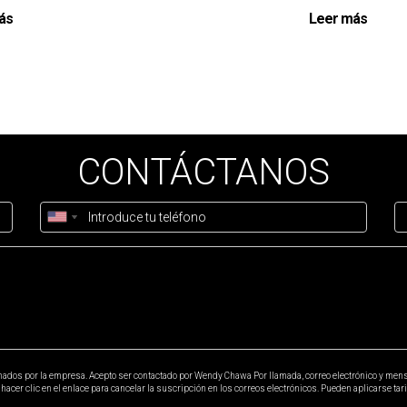
n Miami?
ás
Leer más
idad y crecimiento continuo, lo cual es un buen indicador para lo
de propiedad?
y Chawa puede facilitarte el proceso al brindarte información
pertos antes de tomar decisiones importantes sobre inversiones
CONTÁCTANOS
onados por la empresa. Acepto ser contactado por Wendy Chawa Por llamada, correo electrónico y mensa
cer clic en el enlace para cancelar la suscripción en los correos electrónicos. Pueden aplicarse tar