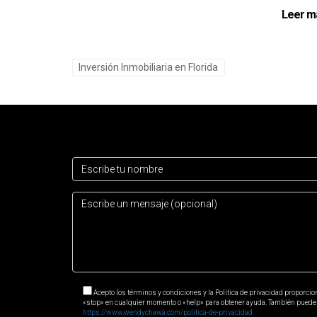
¿Es seguro invertir en propiedades e
Leer m
Sí, el mercado inmobiliario ha mostrado estabil
¿Cómo puedo empezar mi búsqueda 
Inversión Inmobiliaria en Florida
Contactar a un agente especializado como Wend
necesidades. Recuerda siempre consultar con ex
esperando!
Acepto los términos y condiciones y la Política de privacidad proporci
«stop» en cualquier momento o «help» para obtener ayuda. También puede ha
https://www.wendychawa.com/politica-de-privacidad