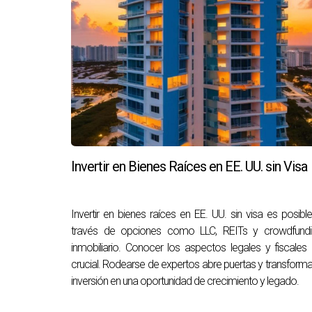
Miami se ha consolidado como el centro neurálg
ventajas fiscales incomparables. Si estás cons
adquiriendo un hogar; estarás invirtiendo en un
Miami con la ayuda experta de Wendy Chawa.
PREGUNTAS FRECUENTE
¿Por qué elegir Miami como lugar pa
Invertir en Bienes Raíces en EE. UU. sin Visa
Miami ofrece un clima cálido todo el año, una ri
¿Cuáles son las mejores áreas para 
Invertir en bienes raíces en EE. UU. sin visa es posibl
Áreas como South Beach, Coral Gables y Bal H
través de opciones como LLC, REITs y crowdfundi
inmobiliario. Conocer los aspectos legales y fiscales
¿Qué tipo de impuestos debo conside
crucial. Rodearse de expertos abre puertas y transforma
inversión en una oportunidad de crecimiento y legado.
Florida no tiene impuesto sobre la renta estat