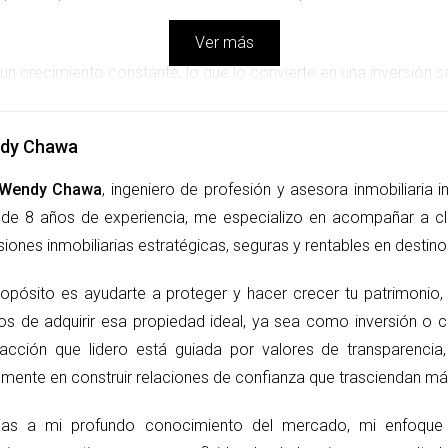
Ver más
n crecimiento constante, lo que lo convierte en una inversión s
por la demanda internacional. Según datos recientes, el precio 
emuestra la confianza del mercado. Esto significa que no solo 
dy Chawa
inversión con el tiempo.
Wendy Chawa
, ingeniero de profesión y asesora inmobiliaria 
de 8 años de experiencia, me especializo en acompañar a cli
iderar Miami como tu próxima inversión es su entorno fiscal fav
siones inmobiliarias estratégicas, seguras y rentables en desti
tes pueden conservar una mayor parte de sus ingresos. Esta venta
frutan del estilo de vida lujoso que ofrece la ciudad.
ropósito es ayudarte a proteger y hacer crecer tu patrimonio, 
os de adquirir esa propiedad ideal, ya sea como inversión o 
RALES
sacción que lidero está guiada por valores de transparenci
mente en construir relaciones de confianza que trasciendan más
ias a mi profundo conocimiento del mercado, mi enfoque i
sol de Miami. Desde artistas hasta deportistas profesionales, m