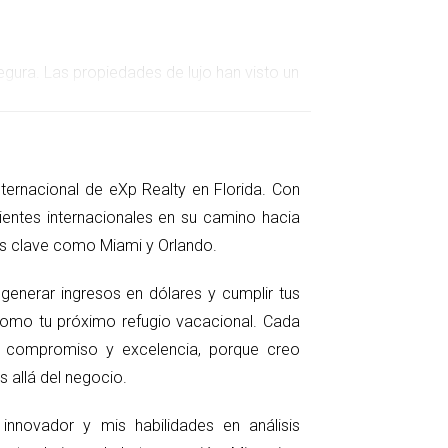
egura. Las propiedades de lujo han visto un
promedio de las propiedades de lujo ha
puedes disfrutar de tu hogar durante tus
internacional de eXp Realty en Florida. Con
entes internacionales en su camino hacia
orable. Florida no tiene impuesto sobre la
nos clave como Miami y Orlando.
ja fiscal ha atraído a muchos multimillonarios
generar ingresos en dólares y cumplir tus
como tu próximo refugio vacacional. Cada
a, compromiso y excelencia, porque creo
 allá del negocio.
nnovador y mis habilidades en análisis
uchos han elegido hacer de esta ciudad su