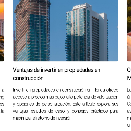
ico para las segundas residencias de lujo gracias a su clima at
iderando invertir en una propiedad aquí, ahora es el momento p
 estilo de vida lleno de oportunidades y experiencias únicas. No
S
ra una segunda residencia?
Ventajas de invertir en propiedades en
O
ca diversidad cultural y un mercado inmobiliario sólido.
construcción
M
comprar propiedades de lujo?
e a
Invertir en propiedades en construcción en Florida ofrece
La
arbour son altamente recomendadas por su exclusividad y servi
ng
acceso a precios más bajos, alto potencial de valorización
ár
 es
y opciones de personalización. Este artículo explora sus
C
rar al comprar propiedad en Miami?
 la
ventajas, estudios de caso y consejos prácticos para
a
maximizar el retorno de inversión.
ma
al; sin embargo, debes considerar impuestos sobre bienes raíce
cr