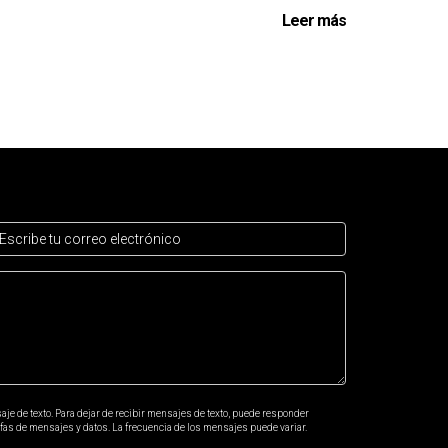
Leer más
s inversores.
 valiosa y opciones adecuadas a tus
 inmobiliarias. ¡Tu futuro hogar te está
je de texto. Para dejar de recibir mensajes de texto, puede responder
ifas de mensajes y datos. La frecuencia de los mensajes puede variar.