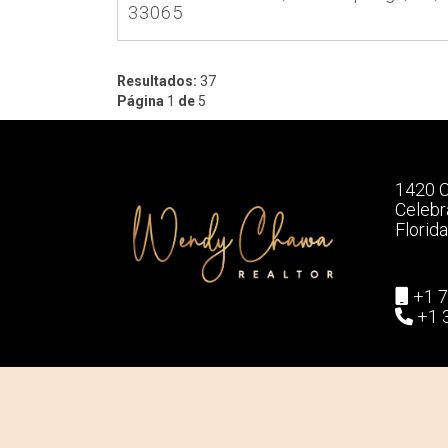
33065
Resultados:
37
Página
1
de
5
1420 C
Celebr
Florid
+1 7
+1 