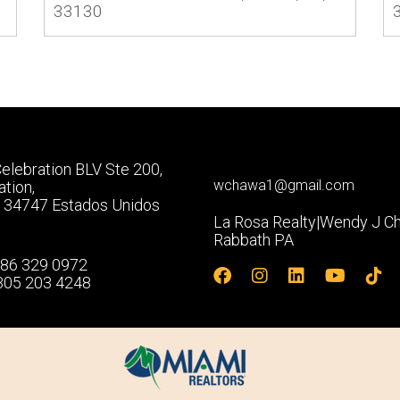
33130
elebration BLV Ste 200,
wchawa1@gmail.com
ation,
a 34747 Estados Unidos
La Rosa Realty|Wendy J C
Rabbath PA
86 329 0972
305 203 4248