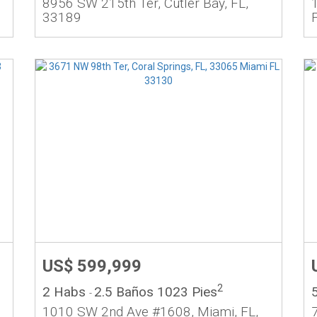
8956 SW 215th Ter, Cutler Bay, FL,
33189
US$ 599,999
2
2 Habs
2.5 Baños
1023 Pies
-
1010 SW 2nd Ave #1608, Miami, FL,