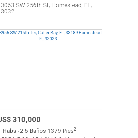
13063 SW 256th St, Homestead, FL,
33032
US$ 310,000
2
3 Habs
2.5 Baños
1379 Pies
-