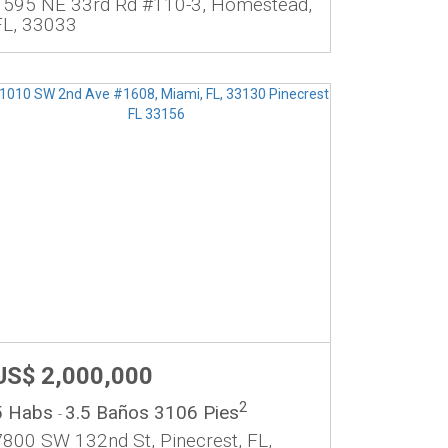
1595 NE 33rd Rd #110-3, Homestead,
FL, 33033
US$ 2,000,000
2
5 Habs
3.5 Baños
3106 Pies
-
7800 SW 132nd St, Pinecrest, FL,