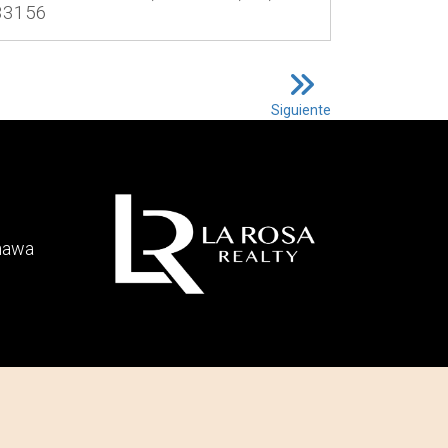
33156
Siguiente
hawa