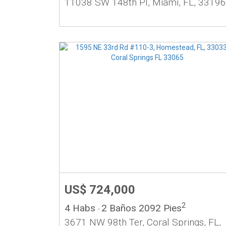
11038 SW 148th Pl, Miami, FL, 33196
US$ 724,000
2
4 Habs
2 Baños
2092 Pies
-
3671 NW 98th Ter, Coral Springs, FL,