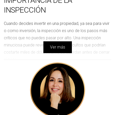
IMPORTANCIA DE LA
INSPECCIÓN
Cuando decides invertir en una propiedad, ya sea para vivir
o como inversión, la inspección es uno de los pasos más
críticos que no puedes pasar por alto. Una inspección
minuciosa puede revelar problemas ocultos que podrían
Ver más
costarte miles de dólares si no se abordan antes de cerrar
el trato.
¿Qué debe incluir una inspección?
Una buena inspección debe abarcar varios aspectos
esenciales:
Estado estructural del inmueble.
Sistemas eléctricos y de fontanería.
Condiciones del techo y cimientos.