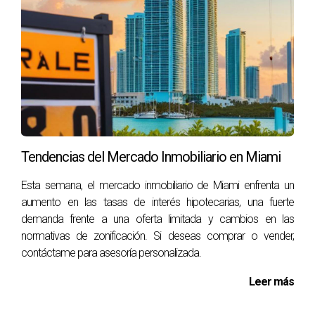
propiedad realizado por un profesional capacitado para
identificar problemas potenciales antes de comprarla.
¿Cuánto cuesta una inspección?
El costo puede variar dependiendo del tamaño y ubicación
de la propiedad, pero generalmente oscila entre $300 y
$500.
¿Qué sucede si encuentro problemas durante
Tendencias del Mercado Inmobiliario en Miami
la inspección?
Esta semana, el mercado inmobiliario de Miami enfrenta un
Si se identifican problemas importantes, puedes renegociar
aumento en las tasas de interés hipotecarias, una fuerte
el precio o solicitar reparaciones antes del cierre.
demanda frente a una oferta limitada y cambios en las
normativas de zonificación. Si deseas comprar o vender,
¿Cuánto tiempo dura el proceso de due
contáctame para asesoría personalizada.
diligence?
Leer más
El tiempo varía según la complejidad del trato y la cantidad
de documentación necesaria; sin embargo, suele durar