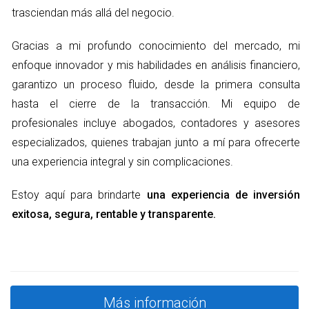
trasciendan más allá del negocio.
Informes de impuestos sobre la propiedad.
Contratos de arrendamiento, si aplica.
Historial de mantenimiento y reparaciones.
Gracias a mi profundo conocimiento del mercado, mi
Declaraciones de revelación del vendedor.
enfoque innovador y mis habilidades en análisis financiero,
Es importante tener acceso a estos documentos antes de
garantizo un proceso fluido, desde la primera consulta
finalizar cualquier acuerdo. La falta de información puede
hasta el cierre de la transacción. Mi equipo de
llevar a complicaciones legales o financieras en el futuro.
profesionales incluye abogados, contadores y asesores
especializados, quienes trabajan junto a mí para ofrecerte
CASOS PRÁCTICOS DE DUE
una experiencia integral y sin complicaciones.
DILIGENCE
Estoy aquí para brindarte
una experiencia de inversión
exitosa, segura, rentable y transparente.
Para ilustrar cómo un buen proceso de due diligence puede
influir en tu inversión, veamos tres casos prácticos que
destacan diferentes situaciones.
Caso 1: La casa con problemas ocultos
Más información