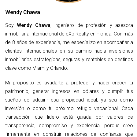
Presencia de plagas o moho.
Cumplimiento de códigos locales y estatales.
Wendy Chawa
Recuerda que un inspector profesional no solo identificará
Soy
Wendy Chawa
, ingeniero de profesión y asesora
problemas evidentes, sino que también te dará una idea
inmobiliaria internacional de eXp Realty en Florida. Con más
clara del mantenimiento que necesitará la propiedad a
de 8 años de experiencia, me especializo en acompañar a
corto y largo plazo. Esto es crucial para evitar sorpresas
clientes internacionales en su camino hacia inversiones
desagradables después de la compra.
inmobiliarias estratégicas, seguras y rentables en destinos
DOCUMENTOS NECESARIOS
clave como Miami y Orlando.
PARA DUE DILIGENCE
Mi propósito es ayudarte a proteger y hacer crecer tu
patrimonio, generar ingresos en dólares y cumplir tus
El proceso de due diligence implica revisar una serie de
sueños de adquirir esa propiedad ideal, ya sea como
documentos legales y financieros que te ayudarán a
inversión o como tu próximo refugio vacacional. Cada
entender mejor la propiedad y su situación legal. Algunos
transacción que lidero está guiada por valores de
documentos clave incluyen:
transparencia, compromiso y excelencia, porque creo
firmemente en construir relaciones de confianza que
Escrituras anteriores y actuales.