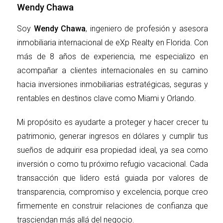
y transporte.
Wendy Chawa
Generación de empleos, tanto directos como
indirectos.
Soy
Wendy Chawa
, ingeniero de profesión y asesora
Fomento de una comunidad más activa y
inmobiliaria internacional de eXp Realty en Florida. Con
cohesionada.
más de 8 años de experiencia, me especializo en
La llegada de la AFA a Miami simboliza la posibilidad
acompañar a clientes internacionales en su camino
de un desarrollo integral que puede transformar el
hacia inversiones inmobiliarias estratégicas, seguras y
paisaje del barrio y aumentar la calidad de vida de sus
rentables en destinos clave como Miami y Orlando.
residentes.
Mi propósito es ayudarte a proteger y hacer crecer tu
VENTAJAS PARA
patrimonio, generar ingresos en dólares y cumplir tus
INVERSIONISTAS
sueños de adquirir esa propiedad ideal, ya sea como
inversión o como tu próximo refugio vacacional. Cada
Para los inversionistas internacionales, la construcción
transacción que lidero está guiada por valores de
del predio de la AFA puede considerarse una ventaja
transparencia, compromiso y excelencia, porque creo
estratégica. Al invertir en propiedades en esta área,
firmemente en construir relaciones de confianza que
los inversores pueden esperar beneficios tangibles y a
trasciendan más allá del negocio.