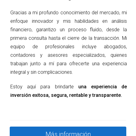
largo plazo. Algunas de las ventajas más destacadas
Gracias a mi profundo conocimiento del mercado, mi
incluyen:
enfoque innovador y mis habilidades en análisis
Apreciación del Valor del Inmueble:
La llegada
financiero, garantizo un proceso fluido, desde la
de una entidad de renombre como la AFA
primera consulta hasta el cierre de la transacción. Mi
seguramente incrementará el valor de los
equipo de profesionales incluye abogados,
inmuebles en las proximidades.
Renta Potencial:
Con el aumento de turistas y
contadores y asesores especializados, quienes
aficionados al fútbol, la demanda de alquileres
trabajan junto a mí para ofrecerte una experiencia
puede verse favorecida, generando un flujo
integral y sin complicaciones.
constante de ingresos.
Inversión en Infraestructura:
Proyectos como
Estoy aquí para brindarte
una experiencia de
este suelen conllevar mejoras en la
infraestructura del área, lo cual hace que las
inversión exitosa, segura, rentable y transparente.
propiedades sean aún más atractivas para
futuros compradores y arrendatarios.
Networking y Oportunidades de Colaboración:
Establecer conexiones con otros inversores y
empresarios que también estén interesados en
Más información
el desarrollo de la zona puede abrir puertas a