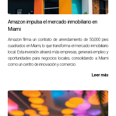
atractivo el proyecto de la AFA en Miami.
“El futuro pertenece a quienes creen en la
Amazon impulsa el mercado inmobiliario en
belleza de sus sueños.” - Eleanor Roosevelt
Miami
PREGUNTAS FRECUENTES
Amazon firma un contrato de arrendamiento de 50,000 pies
cuadrados en Miami, lo que transforma el mercado inmobiliario
local. Esta inversión atraerá más empresas, generará empleo y
¿Cuál es la fecha de apertura del nuevo
oportunidades para negocios locales, consolidando a Miami
predio de la AFA en Miami?
como un centro de innovación y comercio.
El nuevo predio de entrenamiento de la AFA tiene
Leer más
como objetivo abrir sus puertas a mediados de 2024.
Se espera que las instalaciones estén totalmente
operativas para ese tiempo, ofreciendo una variedad
de actividades relacionadas con el fútbol.
¿Cómo afectará la AFA la economía local?