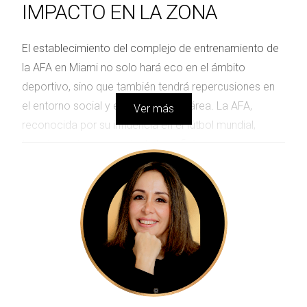
IMPACTO EN LA ZONA
El establecimiento del complejo de entrenamiento de
la AFA en Miami no solo hará eco en el ámbito
deportivo, sino que también tendrá repercusiones en
el entorno social y económico del área. La AFA,
Ver más
reconocida por su influencia en el fútbol mundial,
traerá consigo una serie de beneficios que se
extenderán más allá de lo deportivo. Este proyecto se
considera un catalizador para el desarrollo local, con
una serie de beneficios que incluirán:
Aumento en la demanda de servicios y
comercios locales.
Incremento en el turismo ligado a eventos
deportivos.
Mejora en la infraestructura pública, como calles