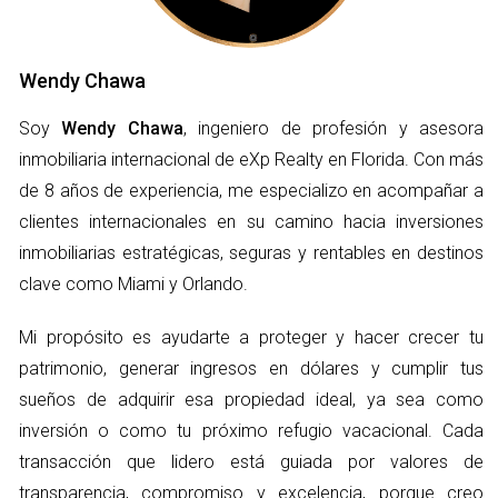
manejan las inversiones. Las propiedades
residenciales tienden a tener un mercado más amplio.
Wendy Chawa
Es posible que encuentres compradores o inquilinos
Soy
Wendy Chawa
, ingeniero de profesión y asesora
más fácilmente, dado que la demanda de vivienda es
inmobiliaria internacional de eXp Realty en Florida. Con más
constante. Sin embargo, existe una mayor competencia
de 8 años de experiencia, me especializo en acompañar a
en este sector, haciendo que los márgenes de ganancia
clientes internacionales en su camino hacia inversiones
puedan ser menores. En contraste, las propiedades
inmobiliarias estratégicas, seguras y rentables en destinos
comerciales suelen requerir un capital inicial más
clave como Miami y Orlando.
elevado, pero pueden ofrecer rendimientos mayores a
largo plazo debido a contratos de arrendamiento más
Mi propósito es ayudarte a proteger y hacer crecer tu
largos y una menor volatilidad del mercado.
patrimonio, generar ingresos en dólares y cumplir tus
sueños de adquirir esa propiedad ideal, ya sea como
Aspectos Financieros
inversión o como tu próximo refugio vacacional. Cada
Desde el punto de vista financiero, la inversión en
transacción que lidero está guiada por valores de
propiedades residenciales a menudo implica un menor
transparencia, compromiso y excelencia, porque creo