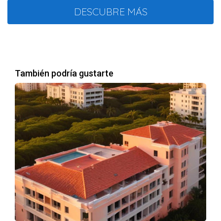
vivienda, lo que garantiza un flujo constante de
DESCUBRE MÁS
inquilinos.
Menores barreras de entrada
: Invertir en
residencias generalmente requiere menos
capital inicial en comparación con propiedades
comerciales.
También podría gustarte
Facilidad de financiamiento
: Los prestamistas
suelen ofrecer mejores condiciones para
préstamos de propiedades residenciales.
Menor complejidad en la gestión
: La
administración de propiedades residenciales es
generalmente más sencilla y menos exigente en
términos de tiempo.
Estabilidad de Ingresos
Una de las mayores ventajas de las propiedades
residenciales es la estabilidad que pueden ofrecer.
Las personas siempre necesitan un lugar para vivir, lo