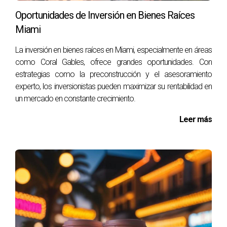
que significa que los inquilinos suelen ser más estables
Oportunidades de Inversión en Bienes Raíces
Miami
a largo plazo. Esto puede traducirse en ingresos
constantes y previsibles, aliviando la presión
La inversión en bienes raíces en Miami, especialmente en áreas
financiera sobre el inversor.
como Coral Gables, ofrece grandes oportunidades. Con
estrategias como la preconstrucción y el asesoramiento
Desventajas de Invertir en Propiedades
experto, los inversionistas pueden maximizar su rentabilidad en
un mercado en constante crecimiento.
Residenciales
Sin embargo, no todo son ventajas cuando se trata de
Leer más
propiedades residenciales. Algunas desventajas a
considerar incluyen:
Rendimientos más bajos
: En comparación con las
propiedades comerciales, los ingresos
generados pueden ser significativamente
menores.
Alta rotación de inquilinos
: Cambios frecuentes