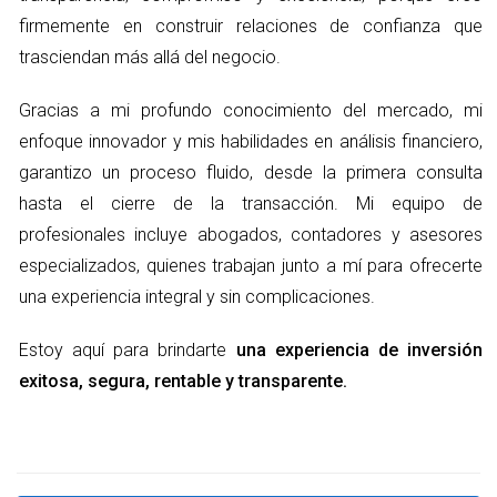
riesgo. Los inquilinos individuales pueden ofrecer una
firmemente en construir relaciones de confianza que
fuente de ingresos constante, ya que el alquiler
trasciendan más allá del negocio.
residencial suele ser más predecible. Sin embargo, en
Gracias a mi profundo conocimiento del mercado, mi
el caso de las propiedades comerciales, los inquilinos
enfoque innovador y mis habilidades en análisis financiero,
son empresas, que a menudo tienen que lidiar con
garantizo un proceso fluido, desde la primera consulta
ciclos económicos. Esto significa que, en tiempos de
hasta el cierre de la transacción. Mi equipo de
recesión, los espacios comerciales pueden quedar
profesionales incluye abogados, contadores y asesores
vacíos más fácilmente que las residencias.
especializados, quienes trabajan junto a mí para ofrecerte
una experiencia integral y sin complicaciones.
Ventajas de Invertir en Propiedades Residenciales
Estoy aquí para brindarte
una experiencia de inversión
Las propiedades residenciales ofrecen numerosas
exitosa, segura, rentable y transparente.
ventajas que las hacen atractivas para los inversores.
Entre ellas se encuentran:
Mayor demanda
: Siempre habrá necesidad de