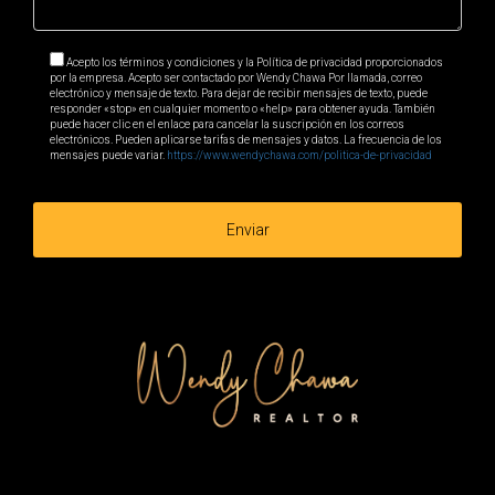
capacidad de pagar alquiler.
Mayor complejidad
: La gestión y el
mantenimiento de propiedades comerciales
Acepto los términos y condiciones y la Política de privacidad proporcionados
por la empresa. Acepto ser contactado por Wendy Chawa Por llamada, correo
pueden ser más complicados y requerir
electrónico y mensaje de texto. Para dejar de recibir mensajes de texto, puede
responder «stop» en cualquier momento o «help» para obtener ayuda. También
experiencia especializada.
puede hacer clic en el enlace para cancelar la suscripción en los correos
electrónicos. Pueden aplicarse tarifas de mensajes y datos. La frecuencia de los
mensajes puede variar.
https://www.wendychawa.com/politica-de-privacidad
Estudios de Caso Comparativos
Para clarificar aún más este tema, repasemos tres
Enviar
estudios de caso que ilustran el impacto y los
resultados de inversiones tanto residenciales como
comerciales en Florida.
Caso 1: Apartamento en Miami
- Un inversor
adquirió un edificio de apartamentos en Miami y
vio un retorno del 8% en ingresos por alquiler,
pero enfrentó alta rotación de inquilinos y costos
de mantenimiento que redujeron sus márgenes.