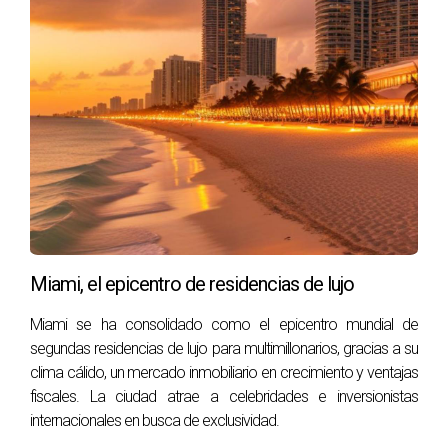
comerciales suelen ofrecer tasas de retorno más
elevadas, lo que puede ser un atractivo
significativo.
Contratos de arrendamiento más largos
: Los
arrendamientos comerciales son generalmente
más largos, proporcionándote ingresos estables
a largo plazo.
Menor competencia
: Dependiendo de la zona,
puede haber menos competencia en el mercado
comercial.
Incremento del valor del capital
: Las
Miami, el epicentro de residencias de lujo
propiedades comerciales pueden aumentar su
valor de manera más significativa en comparación
Miami se ha consolidado como el epicentro mundial de
con residenciales si se manejan adecuadamente.
segundas residencias de lujo para multimillonarios, gracias a su
clima cálido, un mercado inmobiliario en crecimiento y ventajas
Flexibilidad de Uso
fiscales. La ciudad atrae a celebridades e inversionistas
internacionales en busca de exclusividad.
Además, las propiedades comerciales ofrecen una