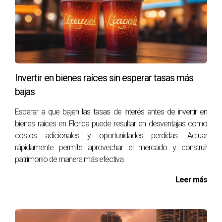
en la ocupación pueden aumentar los costos de
mantenimiento y vacantes.
Riesgo de mala gestión
: Los problemas de
administración, desde la cobranza del alquiler
hasta la atención a los inquilinos, pueden afectar
la rentabilidad.
Invertir en bienes raíces sin esperar tasas más
Mayor regulación
: Existen numerosas leyes y
bajas
regulaciones que rigen la propiedad residencial,
lo que puede complicar la inversión.
Esperar a que bajen las tasas de interés antes de invertir en
bienes raíces en Florida puede resultar en desventajas como
Ventajas de Invertir en Propiedades Comerciales
costos adicionales y oportunidades perdidas. Actuar
rápidamente permite aprovechar el mercado y construir
Las propiedades comerciales también tienen su
patrimonio de manera más efectiva.
atractivo, especialmente para aquellos que buscan
diversificar su cartera de inversiones. Algunas de las
Leer más
ventajas incluyen:
Rendimientos más altos
: Las propiedades