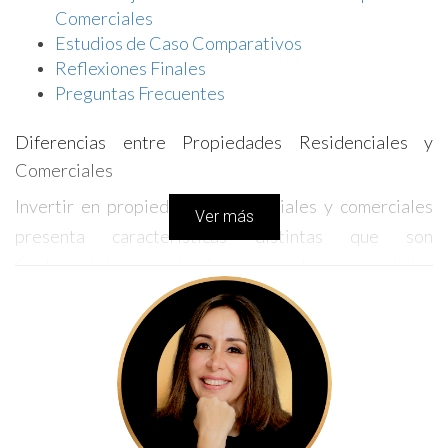
Comerciales
Estudios de Caso Comparativos
Reflexiones Finales
Preguntas Frecuentes
Diferencias entre Propiedades Residenciales y
Comerciales
Invertir en propiedades residenciales y comerciales
Ver más
presenta características distintas que son
fundamentales para los inversores. Las propiedades
residenciales generalmente se refieren a viviendas,
como casas unifamiliares, apartamentos y
condominios. Por otro lado, las propiedades
comerciales incluyen oficinas, locales comerciales y
naves industriales. Esta diferencia básica tiene
implicaciones significativas en la forma en que se