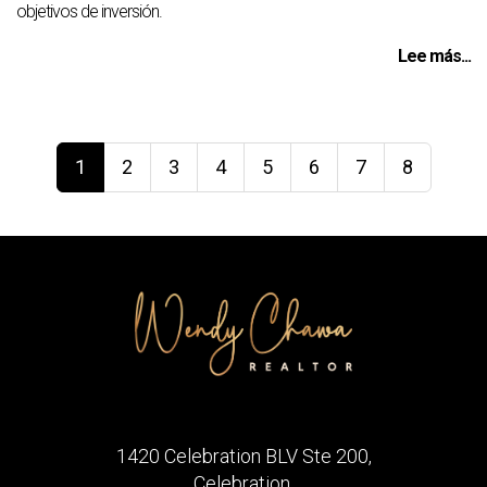
objetivos de inversión.
Lee más...
1
2
3
4
5
6
7
8
1420 Celebration BLV Ste 200,
Celebration,