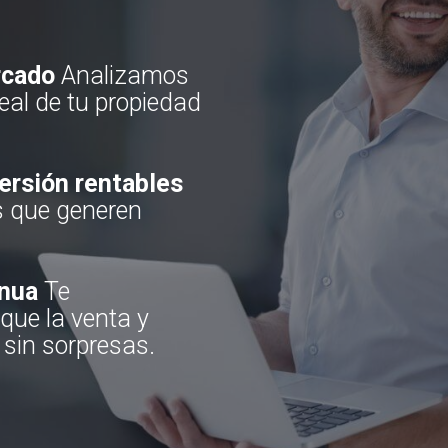
rcado
Analizamos
deal de tu propiedad
ersión rentables
s que generen
inua
Te
ue la venta y
 sin sorpresas.