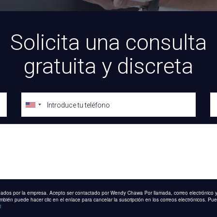
Solicita una consulta
gratuita y discreta
ionados por la empresa. Acepto ser contactado por Wendy Chawa Por llamada, correo electrónico y
én puede hacer clic en el enlace para cancelar la suscripción en los correos electrónicos. Pued
d